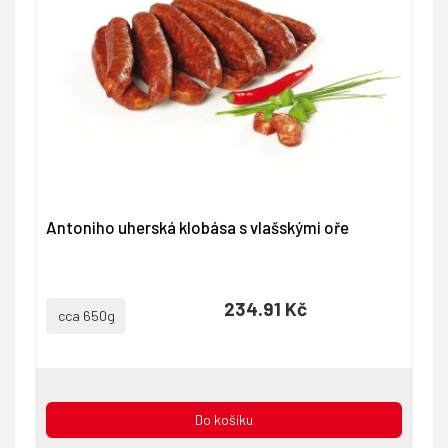
Antoniho uherská klobása s vlašskými oře
234.91 Kč
cca 650g
Do košíku