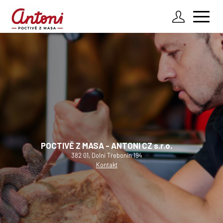
Zadejte údaje k Vašemu účtu
Kde vyzvednout
Oceněné výrobky
Přihlásit
O firmě
Registrovat účet
Zapomenuté heslo
POCTIVĚ Z MASA - ANTONI CZ s.r.o.
382 01, Dolní Třebonín 194
Kontakt